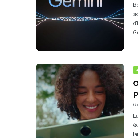
Bo
so
d’
Ge
O
p
6 
La
é
l