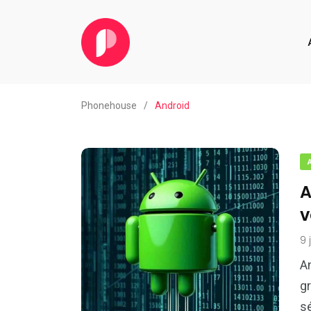
Phonehouse
/
Android
A
v
9 
A
gr
s