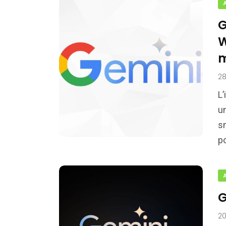
G
W
m
28
L’
u
sm
p
G
20