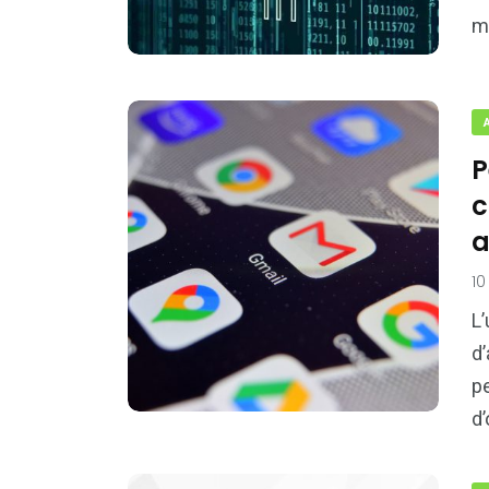
mi
P
c
a
10
L’
d
pe
d’