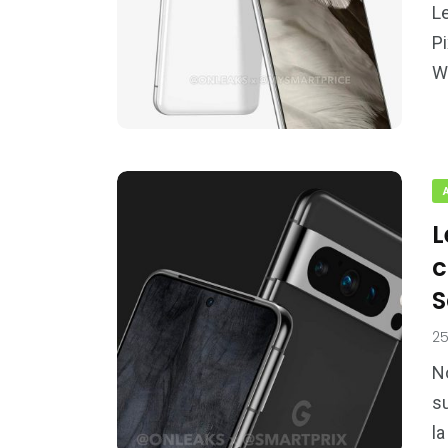
L
Pi
W
L
c
25
N
su
la