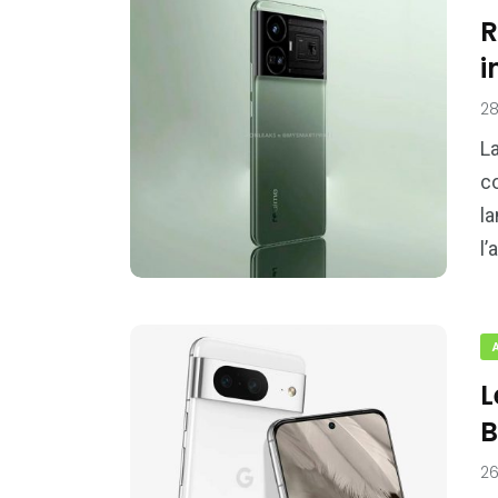
R
i
28
L
c
l
l’
L
B
26