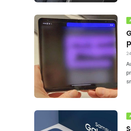
G
p
24
A
pr
s
S