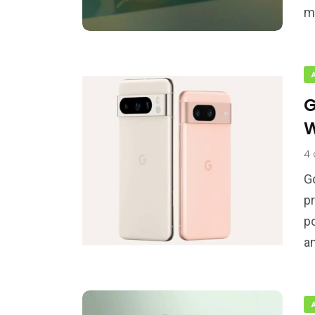
m
G
W
4 
G
p
p
a