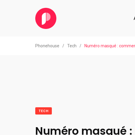
Phonehouse
/
Tech
/
Numéro masqué : comment 
TECH
Numéro masqué :