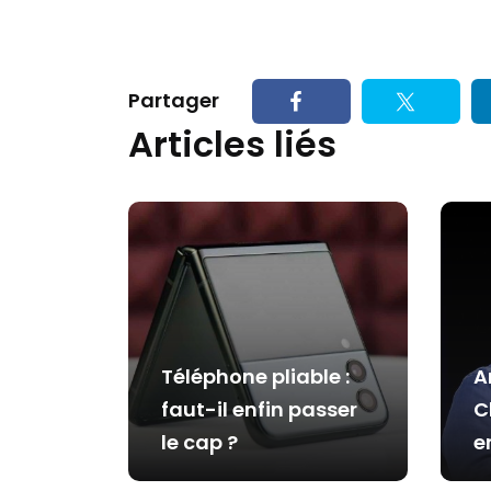
Partager
Articles liés
Téléphone pliable :
A
faut-il enfin passer
C
le cap ?
e
e