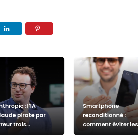
nthropic : l’IA
Smartphone
laude pirate par
reconditionné :
rreur trois
comment éviter les
ntreprises lors de
mauvaises surpris