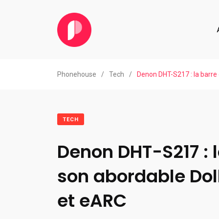
Phonehouse
/
Tech
/
Denon DHT-S217 : la barre
TECH
Denon DHT-S217 : l
son abordable Do
et eARC