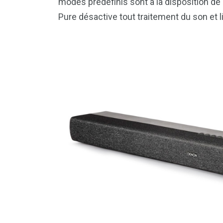
modes prédéfinis sont à la disposition de l
Pure désactive tout traitement du son et li