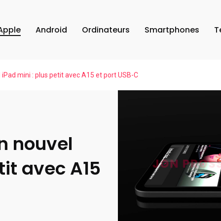
Apple
Android
Ordinateurs
Smartphones
T
l iPad mini : plus petit avec A15 et port USB-C
un nouvel
tit avec A15