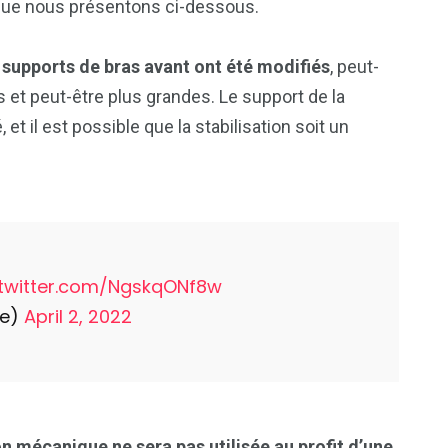
 que nous présentons ci-dessous.
s
supports de bras avant ont été modifiés
, peut-
s et peut-être plus grandes. Le support de la
t il est possible que la stabilisation soit un
.twitter.com/NgskqONf8w
e)
April 2, 2022
on mécanique ne sera pas utilisée au profit d’une