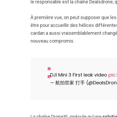
le responsable est la chaîne Dealsdrone,
À première vue, on peut supposer que le
être pour accueillir des hélices différente
cardan a aussi vraisemblablement changé, e
nouveau compromis.
DJI Mini 3 First leak video
pic
— 航拍世家 打手 (@DealsDron
La chaîne DroneXL spécule qu’une
soluti