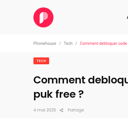
Phonehouse
/
Tech
/
Comment debloquer code p
TECH
Comment debloqu
puk free ?
4 mai 2026
Partage